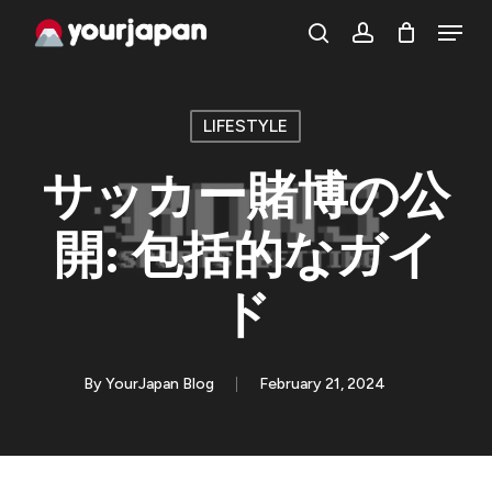
Skip
Menu
search
account
to
main
content
LIFESTYLE
サッカー賭博の公
開: 包括的なガイ
ド
By
YourJapan Blog
February 21, 2024